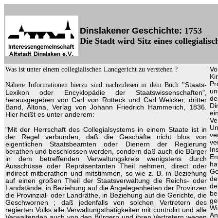
Dinslakener Geschichte:
1753
Die Stadt wird Sitz eines collegial
Was ist unter einem collegialischen Landgericht zu verstehen ?
Vo
Ki
Pr
Nähere Informationen hierzu sind nachzulesen in dem Buch "
Staats-
un
Lexikon oder Encyklopädie der Staatswissenschaften",
de
herausgegeben von Carl von Rotteck und Carl Welcker, dritter
Di
Band, Altona, Verlag von Johann Friedrich Hammerich, 1836.
ei
Hier heißt es unter anderem:
Ve
Un
"Mit der Herrschaft des Collegialsystems in einem Staate ist in
ve
der Regel verbunden, daß die Geschäfte nicht blos von
ve
eigentlichen Staatsbeamten oder Dienern der Regierung
I
berathen und beschlossen werden, sondern daß auch die Bürger
En
in dem betreffenden Verwaltungskreis wenigstens durch
ha
Ausschüsse oder Repräsentanten Theil nehmen, direct oder
Ge
indirect mitberathen und mitstimmen, so wie z. B. in Beziehung
de
auf einen großen Theil der Staatsverwaltung die Reichs- oder
de
Landstände, in Beziehung auf die Angelegenheiten der Provinzen
be
die Provinzial- oder Landräthe, in Beziehung auf die Gerichte, die
ge
Geschwornen ; daß jedenfalls von solchen Vertretern des
Wi
regierten Volks alle Verwaltungsthätigkeiten mit controlirt und alle
An
Verwaltenden auch von den Bürgern und ihren Vertretern wegen